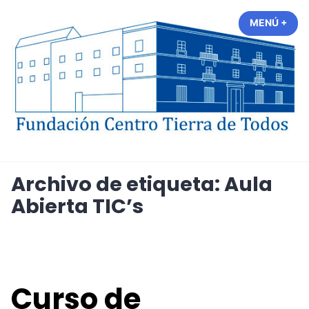
Saltar
MENÚ
+
EXP
CER
al
contenido
Fundación Centro Tierra de
Todos
Archivo de etiqueta:
Aula
Abierta TIC’s
Curso de