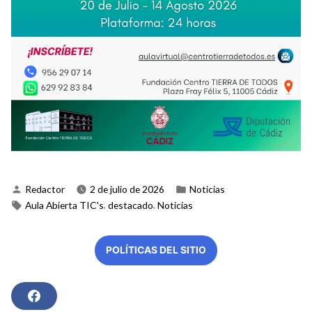
Publicado
Publicado
Redactor
2 de julio de 2026
Noticias
por
en
Etiquetas:
,
,
Aula Abierta TIC's
destacado
Noticias
POLÍTICAS DEL SITIO
F