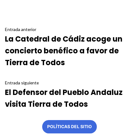
Navegación
Entrada
Entrada anterior
La Catedral de Cádiz acoge un
anterior:
de
concierto benéfico a favor de
entradas
Tierra de Todos
Entrada
Entrada siguiente
El Defensor del Pueblo Andaluz
siguiente:
visita Tierra de Todos
POLÍTICAS DEL SITIO