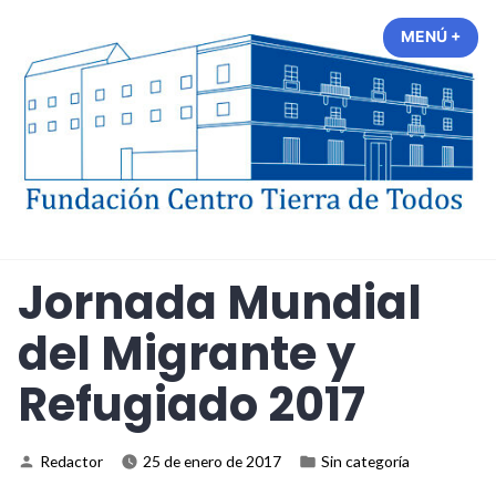
Saltar
MENÚ
+
EXP
CER
al
contenido
Fundación Centro Tierra de
Todos
Jornada Mundial
del Migrante y
Refugiado 2017
Publicado
Publicado
Redactor
25 de enero de 2017
Sin categoría
por
en