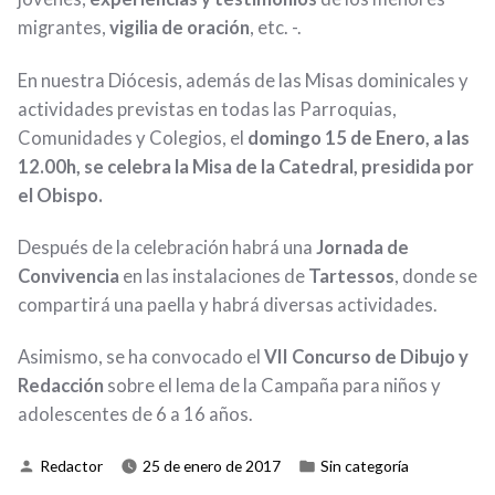
migrantes,
vigilia de oración
, etc. -.
En nuestra Diócesis, además de las Misas dominicales y
actividades previstas en todas las Parroquias,
Comunidades y Colegios, el
domingo 15 de Enero, a las
12.00h, se celebra la Misa de la Catedral, presidida por
el Obispo.
Después de la celebración habrá una
Jornada de
Convivencia
en las instalaciones de
Tartessos
, donde se
compartirá una paella y habrá diversas actividades.
Asimismo, se ha convocado el
VII Concurso de Dibujo y
Redacción
sobre el lema de la Campaña para niños y
adolescentes de 6 a 16 años.
Publicado
Publicado
Redactor
25 de enero de 2017
Sin categoría
por
en